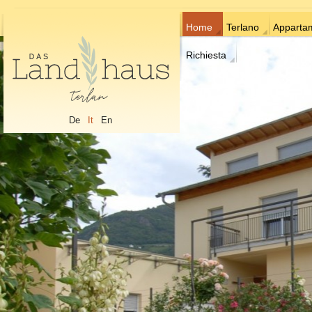
Home
Terlano
Apparta
Richiesta
De
It
En