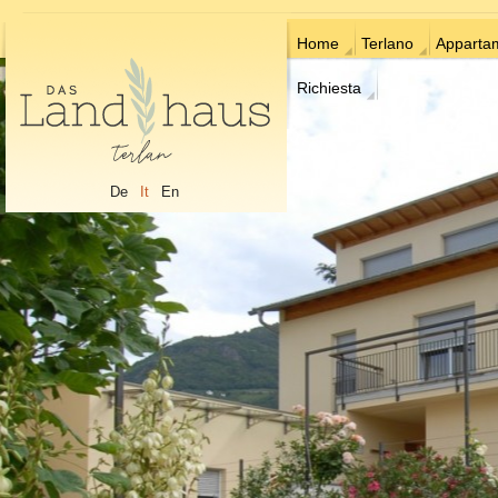
Home
Terlano
Apparta
Richiesta
De
It
En