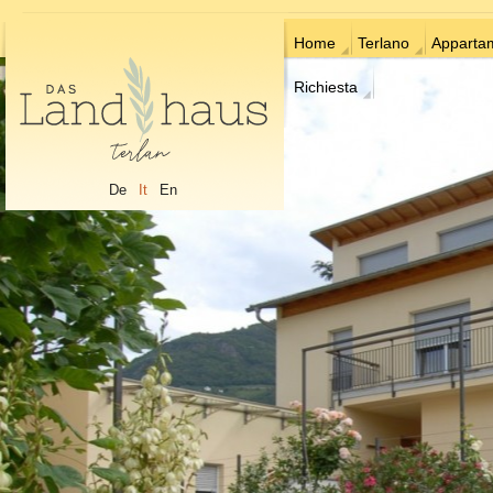
Home
Terlano
Apparta
Richiesta
De
It
En