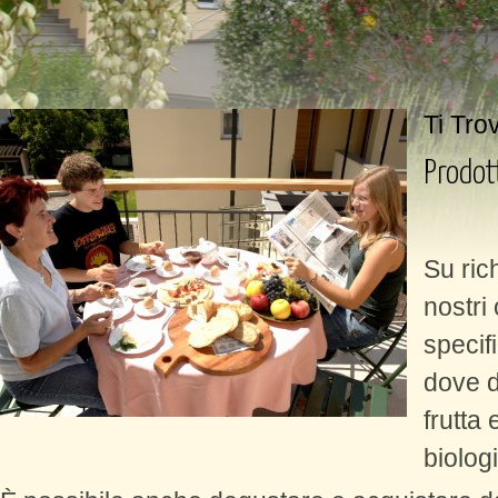
Ti Tro
Prodot
Su ric
nostri 
specifi
dove d
frutta
biologi