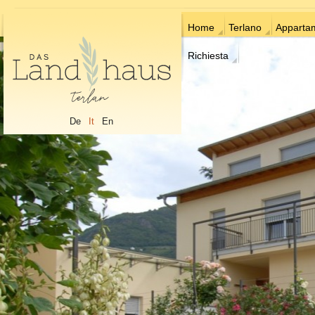
Home
Terlano
Apparta
Richiesta
De
It
En