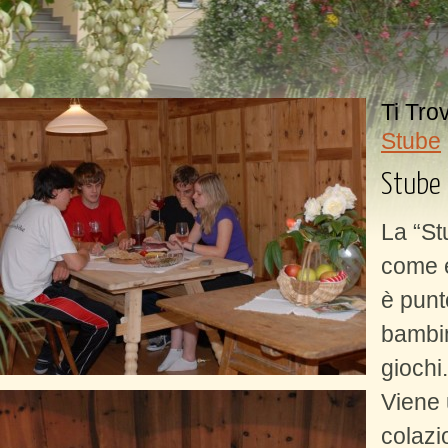
Ti Tro
Stube
Stube
La “St
come e
è punto
bambin
giochi.
Viene 
colazi