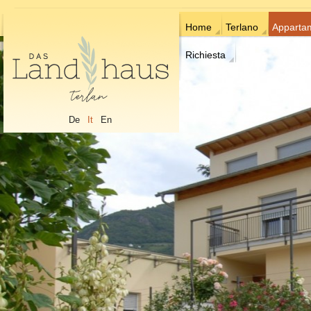
Home
Terlano
Apparta
Richiesta
De
It
En