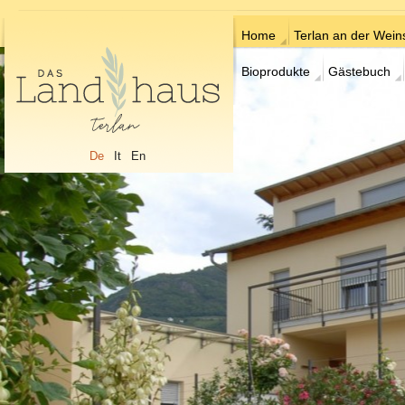
Home
Terlan an der Wein
Bioprodukte
Gästebuch
De
It
En