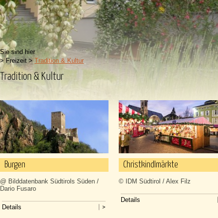
Sie sind hier
>
Freizeit
>
Tradition & Kultur
Tradition & Kultur
Burgen
Christkindlmärkte
@ Bilddatenbank Südtirols Süden /
© IDM Südtirol / Alex Filz
Dario Fusaro
Details
Details