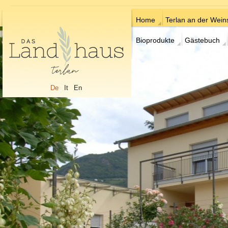
Home
Terlan an der Wein
Bioprodukte
Gästebuch
De
It
En