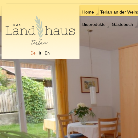
Home
Terlan an der Wein
Bioprodukte
Gästebuch
De
It
En