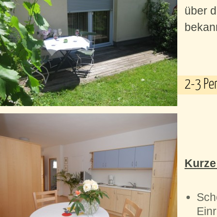
über d
bekann
2-3 Pe
Kurze
Sch
Ein