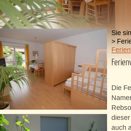
Sie si
>
Fer
Ferie
Ferie
Die Fe
Namen 
Rebso
diese
auch a