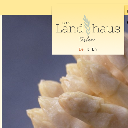
De
It
En