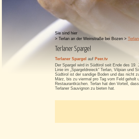
Sie sind hier
>
Terlan an der Weinstraße bei Bozen
>
Terlan
Terlaner Spargel
Terlaner Spargel
auf
Peer.tv
Der Spargel wird in Südtirol seit Ende des 19.
Linie im „Spargeldreieck“ Terlan, Vilpian und 
Südtirol ist der sandige Boden und das nicht 
März, bis zu viermal pro Tag vom Feld geholt 
Restaurantküchen. Terlan hat den Vorteil, da
Terlaner Sauvignon zu bieten hat.