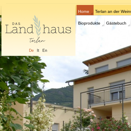
Home
Terlan an der Wein
Bioprodukte
Gästebuch
De
It
En