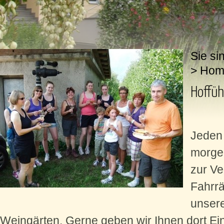
Sie si
>
Hom
Hoffü
Jeden 
morge
zur Ve
Fahrrä
unser
Weingärten. Gerne geben wir Ihnen dort Ei