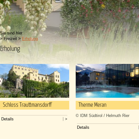
Sie sind hier
>
Freizeit
>
Erholung
Erholung
Schloss Trauttmansdorff
Therme Meran
© IDM Südtirol / Helmuth Rier
Details
Details