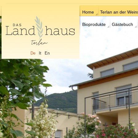
Home
Terlan an der Wein
Bioprodukte
Gästebuch
De
It
En