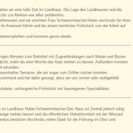
en wir eine tolle Zeit im Landhaus. Die Lage des Landhauses und die
bis zur Abreise war alles problemlos.
fehlenswert und wir möchten Frau Schwemmbacher-Huber nochmals für ihren
hr Anwesen führte und bei einem herrlichen Frühstück von der Arbeit auf
eiterempfehlen und kommen gerne wieder.
enigen Minuten zum Bahnhof mit Zugverbindungen nach Meran und Bozen
licht, mehr als eine Woche das Auto stehen zu lassen. Außerdem konnten
d erkunden.
raumhafter Terrasse, die wir sogar zum Grillen nutzen konnten.
mmend und hat dafür gesorgt, dass wir uns immer sehr wohlgefühlt
staltete, umfangreiche Frühstück mit hauseigenen Spezialitäten.
ge im Landhaus Huber-Schwemmbacher.Das Haus ist Zentral jedoch ruhig
arage stehen lassen und die öffentlichen Verkehrsmittel mit der Wincard
tenlos benützen.Nochmals vielen Dank für die Führung im Obst und