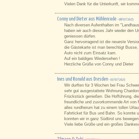
Vielen Dank für die Unterkunft, wir komm
Conny und Dieter aus Mühlenrade
- 08/07/2025
Nach diversen Aufenthalten im "Landhaus
haben wir auch dieses Jahr wieder den U
geniessen dürfen.
Ganz hervorragend ist die neueste Versio
die Gästekarte ist man berechtigt Busse,
Auto nicht zum Einsatz kam.
Auf ein baldiges Wiedersehen !
Herzliche Grüße von Conny und Dieter
Ines und Ronald aus Dresden
- 03/07/2025
Wir durften für 3 Wochen bei Frau Schwe
sehr gut ausgestattete Wohnung Chardonn
Frückstück genießen. Die Hofführung, die
freundliche und zuvorkommende Art von F
alles rundherum hat zu einem tollen Urla
Fahrticket für Bus und Bahn. So konnte u
konnten wir in ganz Südtirol uns bewegen
Viele liebe Grüße und ein großes Danke