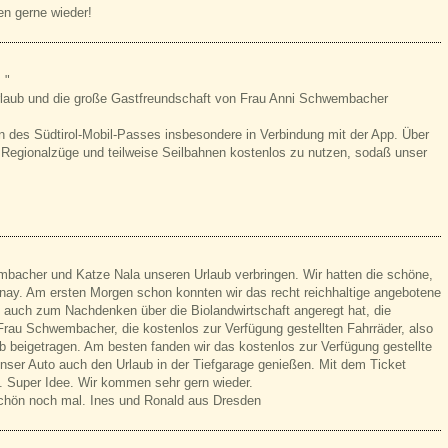
en gerne wieder!
 "
rlaub und die große Gastfreundschaft von Frau Anni Schwembacher
n des Südtirol-Mobil-Passes insbesondere in Verbindung mit der App. Über
 Regionalzüge und teilweise Seilbahnen kostenlos zu nutzen, sodaß unser
mbacher und Katze Nala unseren Urlaub verbringen. Wir hatten die schöne,
ay. Am ersten Morgen schon konnten wir das recht reichhaltige angebotene
 auch zum Nachdenken über die Biolandwirtschaft angeregt hat, die
rau Schwembacher, die kostenlos zur Verfügung gestellten Fahrräder, also
ub beigetragen. Am besten fanden wir das kostenlos zur Verfügung gestellte
nser Auto auch den Urlaub in der Tiefgarage genießen. Mit dem Ticket
. Super Idee. Wir kommen sehr gern wieder.
schön noch mal. Ines und Ronald aus Dresden