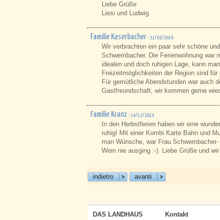
Liebe Grüße
Liesi und Ludwig
Familie Kaserbacher
- 31/05/2016
Wir verbrachten ein paar sehr schöne un
Schwembacher. Die Ferienwohnung war mit
idealen und doch ruhigen Lage, kann man 
Freizeitmöglichkeiten der Region sind für 
Für gemütliche Abendstunden war auch de
Gastfreundschaft, wir kommen gerne wied
Familie Kranz
- 14/12/2014
In den Herbstferien haben wir eine wund
ruhig! Mit einer Kombi Karte Bahn und Mu
man Wünsche, war Frau Schwembacher- Hu
Wein nie ausging :-). Liebe Grüße und wi
indietro
avanti
DAS LANDHAUS
Kontakt