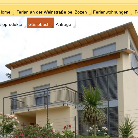
Home
Terlan an der Weinstraße bei Bozen
Ferienwohnungen
F
Bioprodukte
Gästebuch
Anfrage