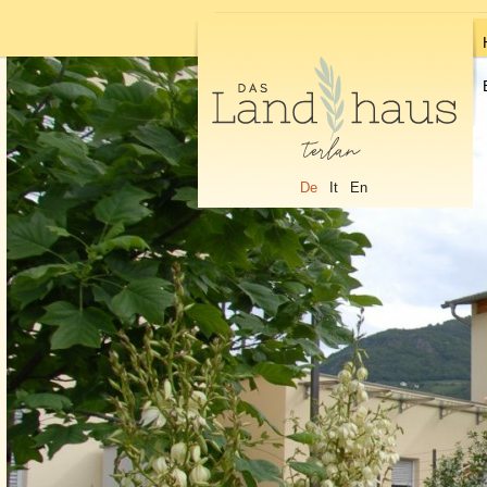
De
It
En