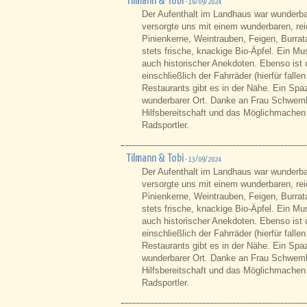
Tilmann & Tobi
- 16/09/2024
Der Aufenthalt im Landhaus war wunderbar
versorgte uns mit einem wunderbaren, re
Pinienkerne, Weintrauben, Feigen, Burrata
stets frische, knackige Bio-Äpfel. Ein Mu
auch historischer Anekdoten. Ebenso ist 
einschließlich der Fahrräder (hierfür falle
Restaurants gibt es in der Nähe. Ein Spa
wunderbarer Ort. Danke an Frau Schwemba
Hilfsbereitschaft und das Möglichmachen
Radsportler.
Tilmann & Tobi
- 13/09/2024
Der Aufenthalt im Landhaus war wunderbar
versorgte uns mit einem wunderbaren, re
Pinienkerne, Weintrauben, Feigen, Burrata
stets frische, knackige Bio-Äpfel. Ein Mu
auch historischer Anekdoten. Ebenso ist 
einschließlich der Fahrräder (hierfür falle
Restaurants gibt es in der Nähe. Ein Spa
wunderbarer Ort. Danke an Frau Schwemba
Hilfsbereitschaft und das Möglichmachen
Radsportler.