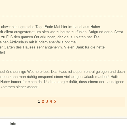
d abwechslungsreiche Tage Ende Mai hier im Landhaus Huber-
 allem ausgestattet um sich wie zuhause zu fühlen. Aufgrund der äußerst
zu Fuß den ganzen Ort erkunden, der viel zu bieten hat. Die
einen Aktivurlaub mit Kindern ebenfalls optimal.
r Garten des Hauses sehr angenehm. Vielen Dank für die nette
er!
erschöne sonnige Woche erlebt. Das Haus ist super zentral gelegen und doch
seen kann man richtig enspannt einen vielseitigen Urlaub machen! Hatte
ber immer für einen da. Und sie sorgte dafür, dass einem der hauseigene
r kommen sicher wieder!
1
2
3
4
5
Info