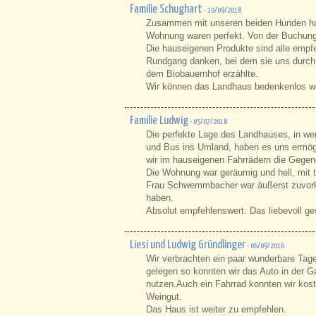
Familie Schughart
- 10/09/2018
Zusammen mit unseren beiden Hunden hatt
Wohnung waren perfekt. Von der Buchung 
Die hauseigenen Produkte sind alle emp
Rundgang danken, bei dem sie uns durch i
dem Biobauernhof erzählte.
Wir können das Landhaus bedenkenlos w
Familie Ludwig
- 05/07/2018
Die perfekte Lage des Landhauses, in w
und Bus ins Umland, haben es uns ermög
wir im hauseigenen Fahrrädern die Gegen
Die Wohnung war geräumig und hell, mit t
Frau Schwemmbacher war äußerst zuvorko
haben.
Absolut empfehlenswert: Das liebevoll ge
Liesi und Ludwig Gründlinger
- 06/09/2016
Wir verbrachten ein paar wunderbare Ta
gelegen so konnten wir das Auto in der G
nutzen.Auch ein Fahrrad konnten wir kos
Weingut.
Das Haus ist weiter zu empfehlen.