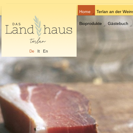
Home
Terlan an der Wein
Bioprodukte
Gästebuch
De
It
En