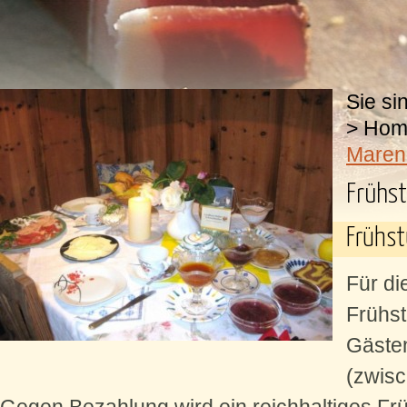
Sie si
>
Hom
Maren
Frühs
Frühs
Für d
Frühst
Gästen
(zwis