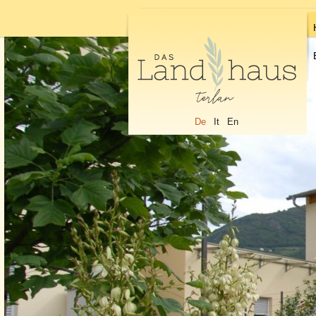
De
It
En