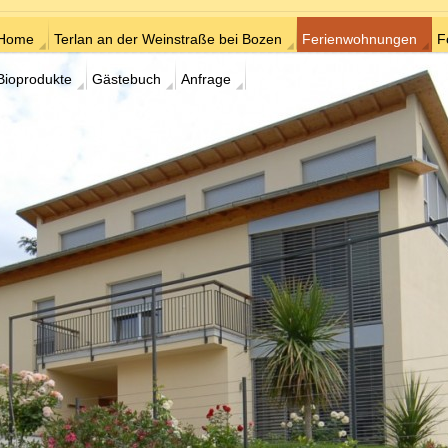
Home
Terlan an der Weinstraße bei Bozen
Ferienwohnungen
F
Bioprodukte
Gästebuch
Anfrage